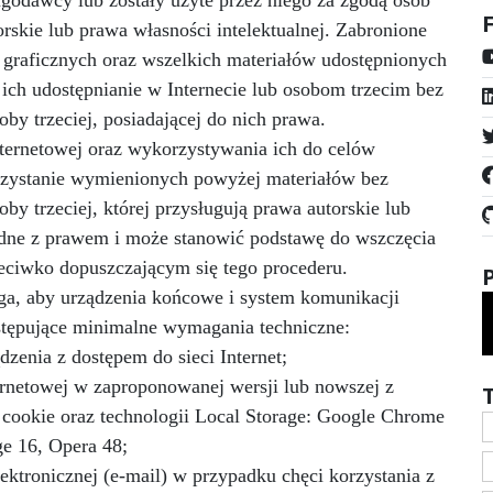
orskie lub prawa własności intelektualnej. Zabronione
w graficznych oraz wszelkich materiałów udostępnionych
ich udostępnianie w Internecie lub osobom trzecim bez
by trzeciej, posiadającej do nich prawa.
Internetowej oraz wykorzystywania ich do celów
zystanie wymienionych powyżej materiałów bez
y trzeciej, której przysługują prawa autorskie lub
godne z prawem i może stanowić podstawę do wszczęcia
eciwko dopuszczającym się tego procederu.
ga, aby urządzenia końcowe i system komunikacji
stępujące minimalne wymagania techniczne:
zenia z dostępem do sieci Internet;
ernetowej w zaproponowanej wersji lub nowszej z
 cookie oraz technologii Local Storage: Google Chrome
ge 16, Opera 48;
ektronicznej (e‑mail) w przypadku chęci korzystania z