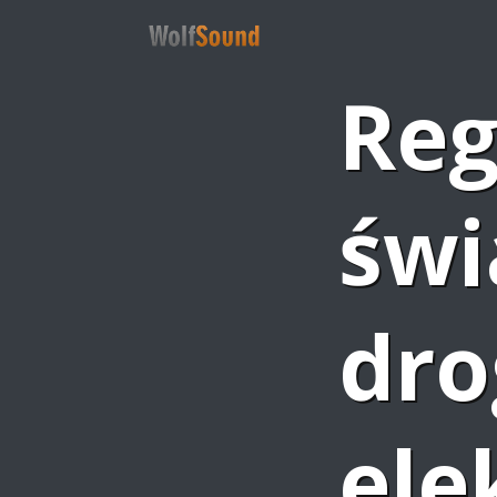
Reg
świ
dro
ele