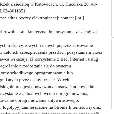
czek z siedzibą w Katowicach, ul. Huculska 28, 40-
PL6343011851.
z adres poczty elektronicznej: contact [ at ]
obrowolna, ale konieczna do korzystania z Usługi za
ch treści cyfrowych i danych poprzez stosowanie
w celu ich zabezpieczenia przed ich pozyskaniem przez
ca wskazuje, iż korzystanie z sieci Internet i usług
zagrożenie przedostania się do systemu
biorcy szkodliwego oprogramowania lub
o danych przez osoby trzecie. W celu
Usługobiorca jest obowiązany stosować odpowiednie
korzystanie z aktualnych wersji oprogramowania,
stosowanie oprogramowania antywirusowego.
i, logotypy) zamieszczone na Stronie Internetowej oraz
godawcy lub zostały użyte przez niego za zgodą osób