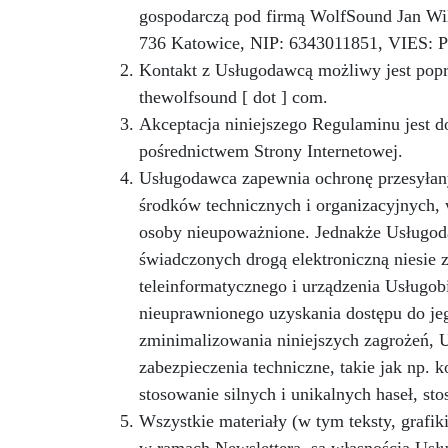
gospodarczą pod firmą WolfSound Jan Wil
736 Katowice, NIP: 6343011851, VIES: 
Kontakt z Usługodawcą możliwy jest poprze
thewolfsound [ dot ] com.
Akceptacja niniejszego Regulaminu jest d
pośrednictwem Strony Internetowej.
Usługodawca zapewnia ochronę przesyłany
środków technicznych i organizacyjnych, 
osoby nieupoważnione. Jednakże Usługodaw
świadczonych drogą elektroniczną niesie 
teleinformatycznego i urządzenia Usługo
nieuprawnionego uzyskania dostępu do jeg
zminimalizowania niniejszych zagrożeń, 
zabezpieczenia techniczne, takie jak np. 
stosowanie silnych i unikalnych haseł, 
Wszystkie materiały (w tym teksty, grafik
w ramach Newslettera, są własnością Usłu