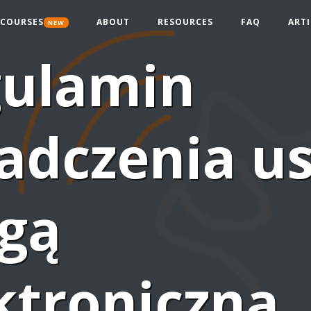
COURSES
ABOUT
RESOURCES
FAQ
ARTI
NEW
ulamin
adczenia u
gą
ktroniczną